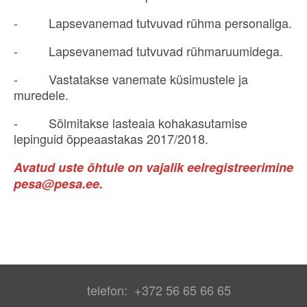
- Lapsevanemad tutvuvad rühma personaliga.
- Lapsevanemad tutvuvad rühmaruumidega.
- Vastatakse vanemate küsimustele ja
muredele.
- Sõlmitakse lasteaia kohakasutamise
lepinguid õppeaastakas 2017/2018.
Avatud uste õhtule on vajalik eelregistreerimine
pesa@pesa.ee.
telefon: +372 56 65 66 65