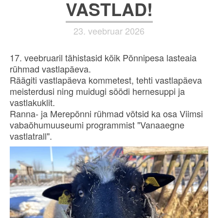
VASTLAD!
23. veebruar 2026
17. veebruaril tähistasid kõik Põnnipesa lasteaia
rühmad vastlapäeva.
Räägiti vastlapäeva kommetest, tehti vastlapäeva
meisterdusi ning muidugi söödi hernesuppi ja
vastlakuklit.
Ranna- ja Merepõnni rühmad võtsid ka osa Viimsi
vabaõhumuuseumi programmist "Vanaaegne
vastlatrall".