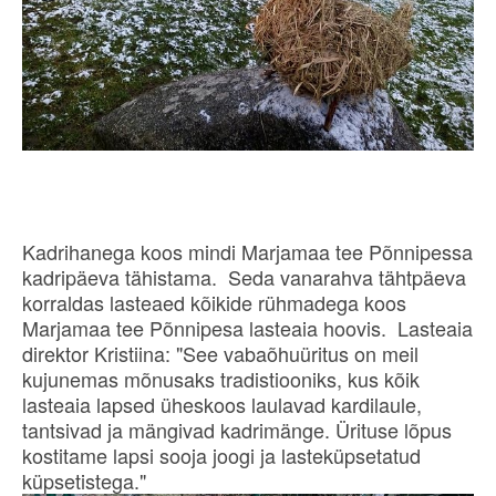
Kadrihanega koos mindi Marjamaa tee Põnnipessa
kadripäeva tähistama. Seda vanarahva tähtpäeva
korraldas lasteaed kõikide rühmadega koos
Marjamaa tee Põnnipesa lasteaia hoovis. Lasteaia
direktor Kristiina: "See vabaõhuüritus on meil
kujunemas mõnusaks tradistiooniks, kus kõik
lasteaia lapsed üheskoos laulavad kardilaule,
tantsivad ja mängivad kadrimänge. Ürituse lõpus
kostitame lapsi sooja joogi ja lasteküpsetatud
küpsetistega."