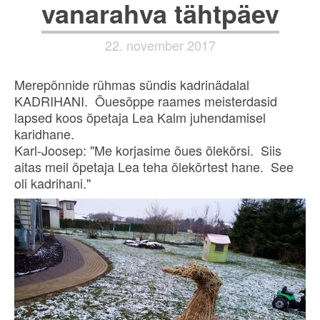
vanarahva tähtpäev
22. november 2017
Merepõnnide rühmas sündis kadrinädalal
KADRIHANI. Õuesõppe raames meisterdasid
lapsed koos õpetaja Lea Kalm juhendamisel
karidhane.
Karl-Joosep: "Me korjasime õues õlekõrsi. Siis
aitas meil õpetaja Lea teha õlekõrtest hane. See
oli kadrihani."