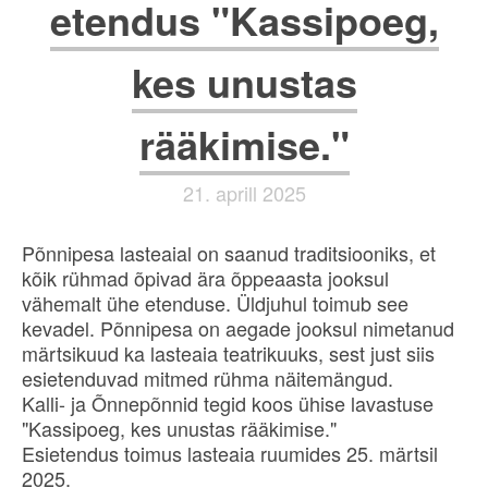
etendus "Kassipoeg,
kes unustas
rääkimise."
21. aprill 2025
Põnnipesa lasteaial on saanud traditsiooniks, et
kõik rühmad õpivad ära õppeaasta jooksul
vähemalt ühe etenduse. Üldjuhul toimub see
kevadel. Põnnipesa on aegade jooksul nimetanud
märtsikuud ka lasteaia teatrikuuks, sest just siis
esietenduvad mitmed rühma näitemängud.
Kalli- ja Õnnepõnnid tegid koos ühise lavastuse
"Kassipoeg, kes unustas rääkimise."
Esietendus toimus lasteaia ruumides 25. märtsil
2025.