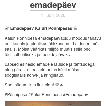
emadepäev
1. juuni 2026
🌸
🌸
Emadepäev Kaluri Põnnipesas
Kaluri Põnnipesa emadepäevapidu möödus tänavu
eriti kaunis ja pidulikus õhkkonnas - Laidoneri mõis
saalis. Mõisa väärikas miljöö muutis selle peo
tõeliselt eriliseks ja meeldejäävaks.
Lapsed esinesid emadele laulude ja tantsudega
ning pärast etteasteid ootas kõiki mõisa
söögisaalis kohvi- ja kringlilaud.
Soe, südamlik ja ilus pidu! 💛🌷
#Põnnipesa #KaluriPõnnipesa #Emadepäev