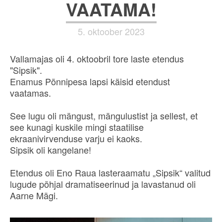
VAATAMA!
5. oktoober 2023
Vallamajas oli 4. oktoobril tore laste etendus
"Sipsik".
Enamus Põnnipesa lapsi käisid etendust
vaatamas.
See lugu oli mängust, mängulustist ja sellest, et
see kunagi kuskile mingi staatilise
ekraanivirvenduse varju ei kaoks.
Sipsik oli kangelane!
Etendus oli Eno Raua lasteraamatu „Sipsik“ valitud
lugude põhjal dramatiseerinud ja lavastanud oli
Aarne Mägi.