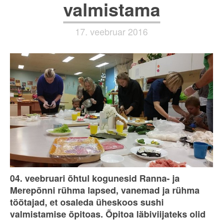
valmistama
17. veebruar 2016
04. veebruari õhtul kogunesid Ranna- ja
Merepõnni rühma lapsed, vanemad ja rühma
töötajad, et osaleda üheskoos sushi
valmistamise õpitoas. Õpitoa läbiviijateks olid