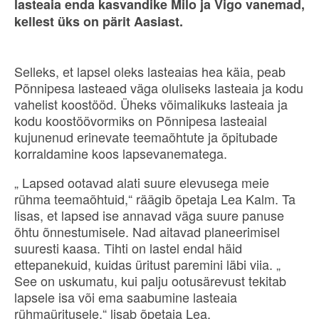
lasteaia enda kasvandike Milo ja Vigo vanemad,
kellest üks on pärit Aasiast.
Selleks, et lapsel oleks lasteaias hea käia, peab
Põnnipesa lasteaed väga oluliseks lasteaia ja kodu
vahelist koostööd. Üheks võimalikuks lasteaia ja
kodu koostöövormiks on Põnnipesa lasteaial
kujunenud erinevate teemaõhtute ja õpitubade
korraldamine koos lapsevanematega.
„ Lapsed ootavad alati suure elevusega meie
rühma teemaõhtuid,“ räägib õpetaja Lea Kalm. Ta
lisas, et lapsed ise annavad väga suure panuse
õhtu õnnestumisele. Nad aitavad planeerimisel
suuresti kaasa. Tihti on lastel endal häid
ettepanekuid, kuidas üritust paremini läbi viia. „
See on uskumatu, kui palju ootusärevust tekitab
lapsele isa või ema saabumine lasteaia
rühmaüritusele,“ lisab õpetaja Lea.