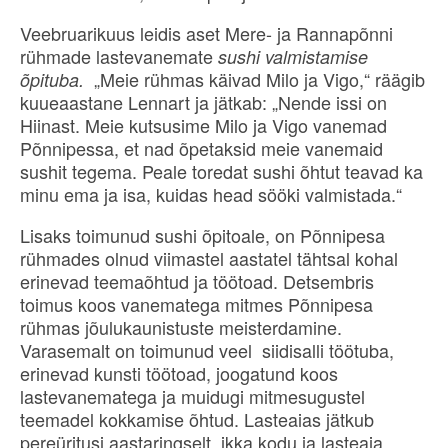
Veebruarikuus leidis aset Mere- ja Rannapõnni
rühmade lastevanemate
sushi valmistamise
„Meie rühmas käivad Milo ja Vigo,“ räägib
õpituba.
kuueaastane Lennart ja jätkab: „Nende issi on
Hiinast. Meie kutsusime Milo ja Vigo vanemad
Põnnipessa, et nad õpetaksid meie vanemaid
sushit tegema. Peale toredat sushi õhtut teavad ka
minu ema ja isa, kuidas head sööki valmistada.“
Lisaks toimunud sushi õpitoale, on Põnnipesa
rühmades olnud viimastel aastatel tähtsal kohal
erinevad teemaõhtud ja töötoad. Detsembris
toimus koos vanematega mitmes Põnnipesa
rühmas jõulukaunistuste meisterdamine.
Varasemalt on toimunud veel siidisalli töötuba,
erinevad kunsti töötoad, joogatund koos
lastevanematega ja muidugi mitmesugustel
teemadel kokkamise õhtud. Lasteaias jätkub
pereüritusi aastaringselt, ikka kodu ja lasteaia