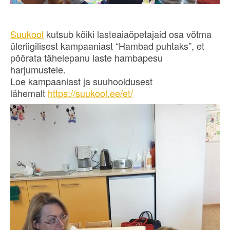
Suukool
kutsub kõiki lasteaiaõpetajaid osa võtma
üleriigilisest kampaaniast “Hambad puhtaks”, et
pöörata tähelepanu laste hambapesu
harjumustele.
Loe kampaaniast ja suuhooldusest
lähemalt
https://suukool.ee/et/