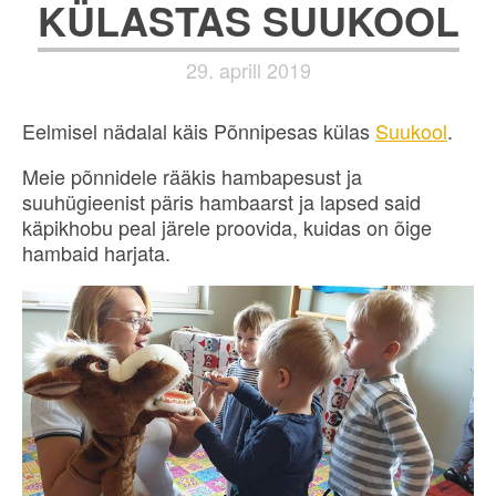
KÜLASTAS SUUKOOL
29. aprill 2019
Eelmisel nädalal käis Põnnipesas külas
Suukool
.
Meie põnnidele rääkis hambapesust ja
suuhügieenist päris hambaarst ja lapsed said
käpikhobu peal järele proovida, kuidas on õige
hambaid harjata.