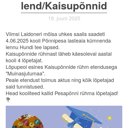
lend/Kaisupõnnid
19. juuni 2025
Viimsi Laidoneri mõisa uhkes saalis saadeti
4.06.2025 kooli Põnnipesa lasteaia kümnenda
lennu Hundi tee lapsed.
Kaisupõnnide rühmast läheb käesoleval aastal
kooli 4 lõpetajat.
Lõpupeol esines Kaisupõnnide rühm etendusega
"Muinasjutumaa".
Peale etendust toimus aktus ning kõik lõpetajad
said tunnistused.
Head kooliteed kallid Pesapõnni rühma lõpetajad!
💐