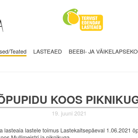
sed/Teated
LASTEAED
BEEBI- JA VÄIKELAPSEK
ÕPUPIDU KOOS PIKNIKU
19. juuni 2021
 lasteaia lastele toimus Lastekaitsepäeval 1.06.2021 õ
oos Mullimeistri ja piknikuga.