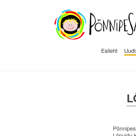
Esileht
Uudi
L
Põnnipesa
Lõpuidu k