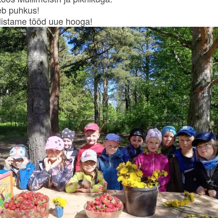
eb puhkus!
listame tööd uue hooga!