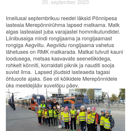
20. september 2023
Imeilusal septembrikuu reedel läksid Põnnipesa
lasteaia Merepõnnirühma lapsed matkama. Matk
algas lasteaiast juba varajastel hommikutundidel.
Liinibussiga mindi rongijaama ja rongijaamast
rongiga Aegviitu. Aegviidu rongijaama vahetus
lähetuses on RMK matkarada. Matkal tutvuti kauni
loodusega, metsas kasvavate seeneliikidega,
rohkelt kõnniti, korraldati piknik ja nauditi sooja
suvist ilma. Lapsed jõudsid lasteaeda tagasi
õhtuoote ajaks. See oli kõikidele Merepõnnidele
üks meeldejääv suvelõpu päev.