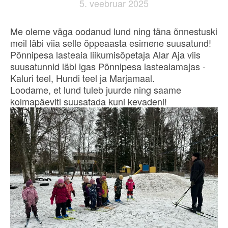
5. veebruar 2025
Me oleme väga oodanud lund ning täna õnnestuski
meil läbi viia selle õppeaasta esimene suusatund!
Põnnipesa lasteaia liikumisõpetaja Alar Aja viis
suusatunnid läbi igas Põnnipesa lasteaiamajas -
Kaluri teel, Hundi teel ja Marjamaal.
Loodame, et lund tuleb juurde ning saame
kolmapäeviti suusatada kuni kevadeni!