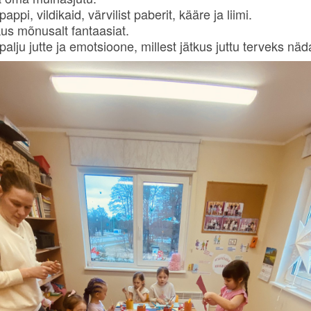
pappi, vildikaid, värvilist paberit, kääre ja liimi.
tkus mõnusalt fantaasiat.
alju jutte ja emotsioone, millest jätkus juttu terveks näd