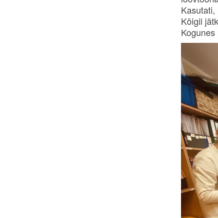
Kasutati, 
Kõigil jä
Kogunes p