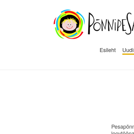
Esileht
Uudi
Pesapõnn
loovtöön