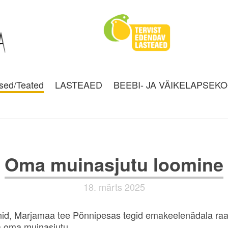
sed/Teated
LASTEAED
BEEBI- JA VÄIKELAPSEK
Oma muinasjutu loomine
18. märts 2025
id, Marjamaa tee Põnnipesas tegid emakeelenädala ra
a oma muinasjutu.