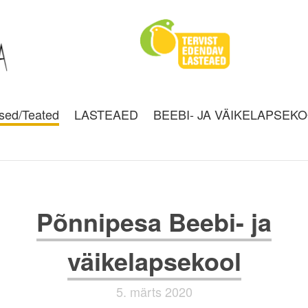
sed/Teated
LASTEAED
BEEBI- JA VÄIKELAPSEK
Põnnipesa Beebi- ja
väikelapsekool
5. märts 2020