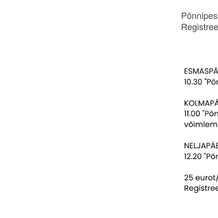
Põnnipesa
Registree