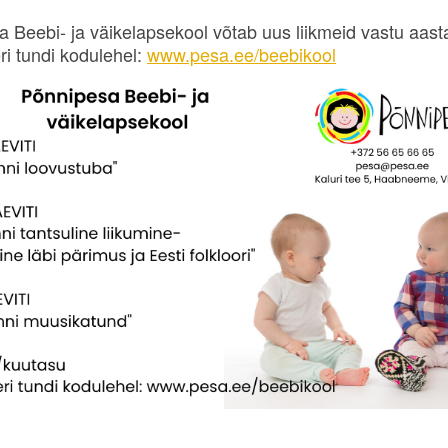
 Beebi- ja väikelapsekool võtab uus liikmeid vastu aasta
ri tundi kodulehel:
www.pesa.ee/beebikool