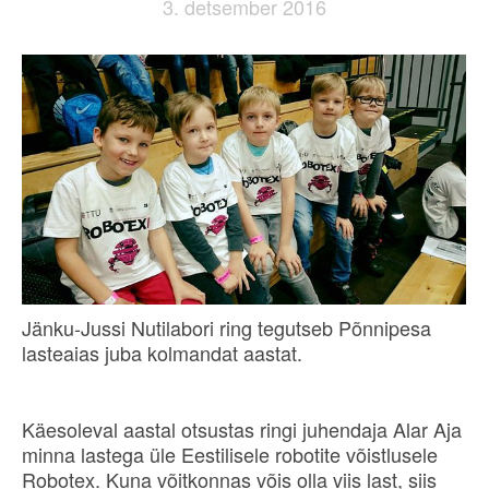
3. detsember 2016
Jänku-Jussi Nutilabori ring tegutseb Põnnipesa
lasteaias juba kolmandat aastat.
Käesoleval aastal otsustas ringi juhendaja Alar Aja
minna lastega üle Eestilisele robotite võistlusele
Robotex. Kuna võitkonnas võis olla viis last, siis