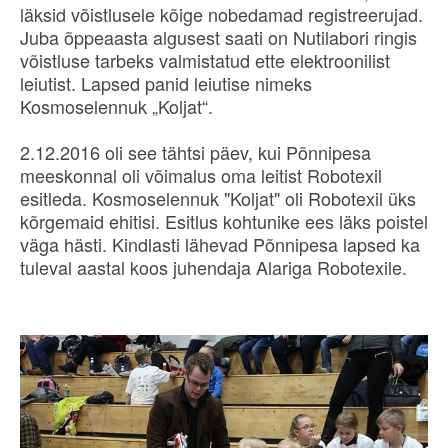
läksid võistlusele kõige nobedamad registreerujad.
Juba õppeaasta algusest saati on Nutilabori ringis
võistluse tarbeks valmistatud ette elektroonilist
leiutist. Lapsed panid leiutise nimeks
Kosmoselennuk „Koljat“.
2.12.2016 oli see tähtsi päev, kui Põnnipesa
meeskonnal oli võimalus oma leitist Robotexil
esitleda. Kosmoselennuk "Koljat" oli Robotexil üks
kõrgemaid ehitisi. Esitlus kohtunike ees läks poistel
väga hästi. Kindlasti lähevad Põnnipesa lapsed ka
tuleval aastal koos juhendaja Alariga Robotexile.