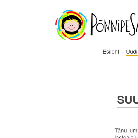
Esileht
Uudi
SUU
Tänu lum
lasteaia 