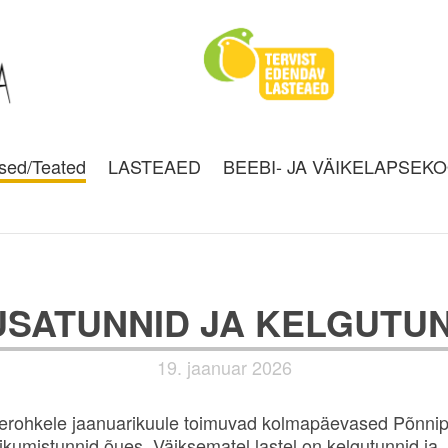
sed/Teated
LASTEAED
BEEBI- JA VÄIKELAPSEK
SATUNNID JA KELGUTU
19. jaanuar 2026
erohkele jaanuarikuule toimuvad kolmapäevased Põnni
liikumistunnid õues. Väiksematel lastel on kelgutunnid ja