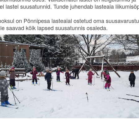
l lastel suusatunnid. Tunde juhendab lasteaia liikumisõ
ooksul on Põnnipesa lasteaial ostetud oma suusavarustu
ele saavad kõik lapsed suusatunnis osaleda.