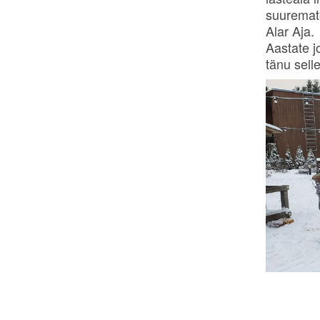
suuremate
Alar Aja.
Aastate j
tänu sell