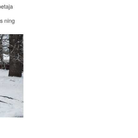
petaja
s ning