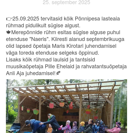
25. september 2025
👉25.09.2025 tervitasid kõik Põnnipesa lasteaia
rühmad pidulikult sügise algust.
🍁Merepõnnide rühm esitas sügise alguse puhul
etenduse "Naeris". Kiiresti alanud septembrikuuga
olid lapsed õpetaja Maris Kirotari juhendamisel
väga toreda etenduse selgeks õppinud.
Lisaks kõik rühmad laulsid ja tantsisid
muusikaõpetaja Pille Ehelaid ja rahvatantsuõpetaja
Anli Aja juhedamisel!🍂