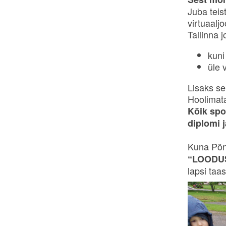
Juba teis
virtuaaljo
Tallinna j
kuni
üle 
Lisaks sel
Hoolimata
Kõik spo
diplomi j
Kuna Põn
“LOODU
lapsi taa