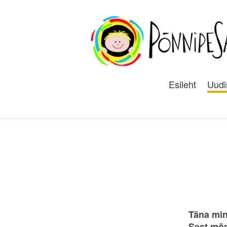
Esileht
Uudi
Täna min
Sest mõn