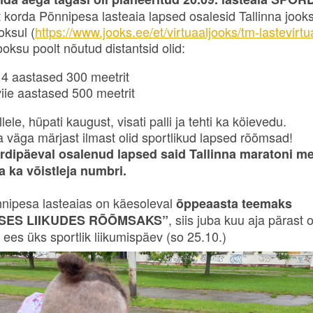
t korda Põnnipesa lasteaia lapsed osalesid Tallinna jooks
oksul (
https://www.jooks.ee/et/virtuaaljooks/tm-lastevirtu
ooksu poolt nõutud distantsid olid:
 4 aastased 300 meetrit
viie aastased 500 meetrit
lele, hüpati kaugust, visati palli ja tehti ka köievedu.
 väga märjast ilmast olid sportlikud lapsed rõõmsad!
rdipäeval osalenud lapsed said Tallinna maratoni me
a ka võistleja numbri.
nipesa lasteaias on käesoleval
õppeaasta teemaks
, siis juba kuu aja pärast 
SES LIIKUDES RÕÕMSAKS”
s ees üks sportlik liikumispäev (so 25.10.)