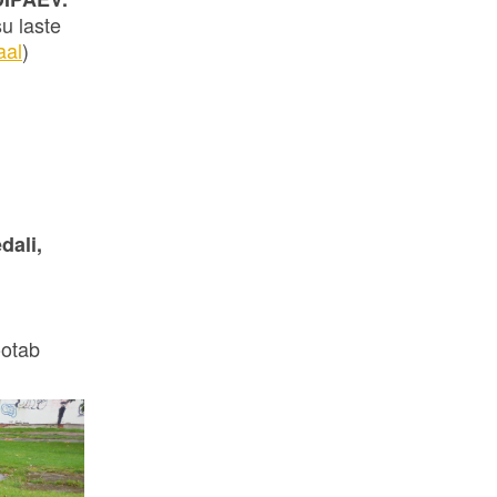
u laste
aal
)
dali,
ootab