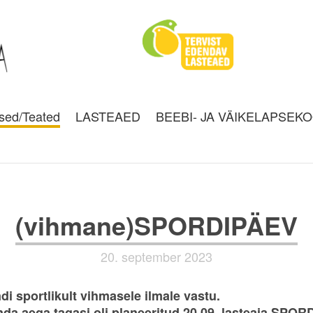
sed/Teated
LASTEAED
BEEBI- JA VÄIKELAPSEK
(vihmane)SPORDIPÄEV
20. september 2023
di sportlikult vihmasele ilmale vastu.
da aega tagasi oli planeeritud 20.09. lasteaia SPOR